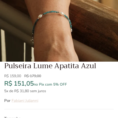
Pulseira Lume Apatita Azul
Preço de venda
Preço normal
R$ 159,00
R$ 179,00
R$ 151,05
no Pix com 5% OFF
5x de R$ 31,80 sem juros
Por
Fabiani Julianni