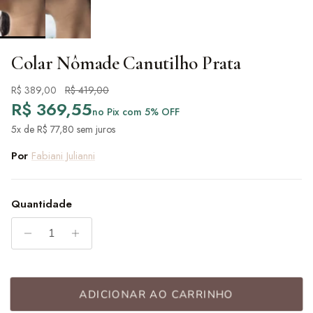
Colar Nômade Canutilho Prata
Preço de venda
Preço normal
R$ 389,00
R$ 419,00
R$ 369,55
no Pix com 5% OFF
5x de R$ 77,80 sem juros
Por
Fabiani Julianni
Quantidade
ADICIONAR AO CARRINHO