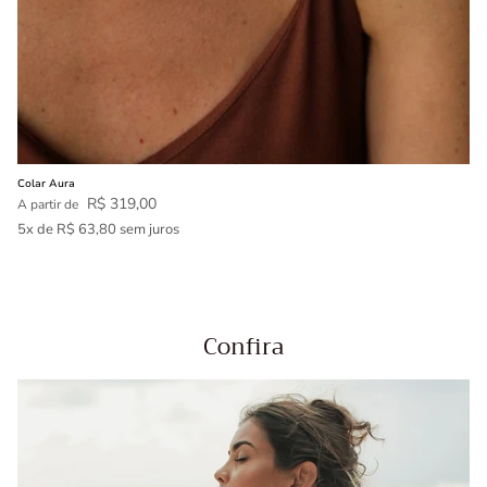
Colar Aura
Preço normal
R$ 319,00
A partir de
5x de R$ 63,80 sem juros
Confira