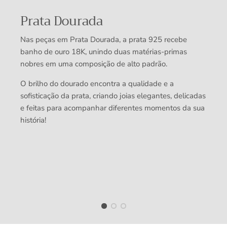
Rating of 5 means .
Prata Dourada
The rating of this product for "" is 4.
Nas peças em Prata Dourada, a prata 925 recebe
banho de ouro 18K, unindo duas matérias-primas
nobres em uma composição de alto padrão.
O brilho do dourado encontra a qualidade e a
sofisticação da prata, criando joias elegantes, delicadas
e feitas para acompanhar diferentes momentos da sua
história!